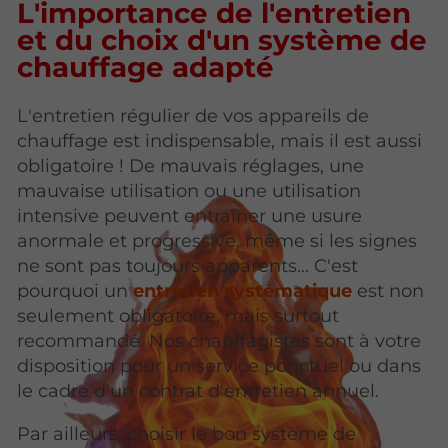
L'importance de l'entretien
et du choix d'un système de
chauffage adapté
L'entretien régulier de vos appareils de
chauffage est indispensable, mais il est aussi
obligatoire ! De mauvais réglages, une
mauvaise utilisation ou une utilisation
intensive peuvent entraîner une usure
anormale et progressive, même si les signes
ne sont pas toujours apparents... C'est
pourquoi un
entretien systématique
est non
seulement obligatoire, mais surtout
recommandé. Nos chauffagistes sont à votre
disposition pour un service ponctuel ou dans
le cadre d'un contrat d'entretien annuel.
Par ailleurs, choisir le bon système de