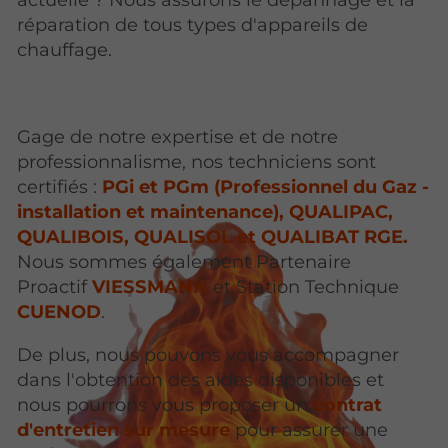
actuelle ? Nous assurons le dépannage et la
réparation de tous types d'appareils de
chauffage.
Gage de notre expertise et de notre
professionnalisme, nos techniciens sont
certifiés :
PGi et PGm (Professionnel du Gaz -
installation et maintenance), QUALIPAC,
QUALIBOIS, QUALISOL et QUALIBAT RGE.
Nous sommes également Partenaire
Proactif
VIESSMANN
et Station Technique
CUENOD
.
De plus, nous pouvons vous accompagner
dans l'obtention des aides disponibles et
nous pourrons vous proposer un
contrat
d'entretien sur mesure
pour assurer une