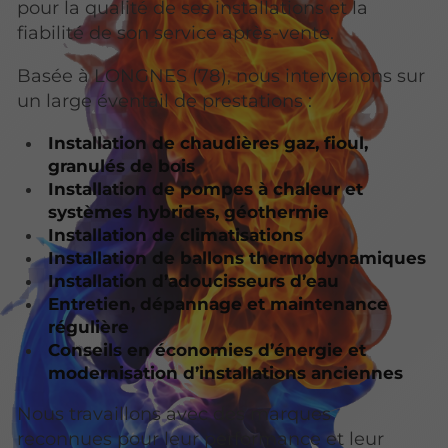
pour la qualité de ses installations et la
fiabilité de son service après-vente.
Basée à LONGNES (78), nous intervenons sur
un large éventail de prestations :
Installation de chaudières gaz, fioul,
granulés de bois
Installation de pompes à chaleur et
systèmes hybrides, géothermie
Installation de climatisations
Installation de ballons thermodynamiques
Installation d’adoucisseurs d’eau
Entretien, dépannage et maintenance
régulière
Conseils en économies d’énergie et
modernisation d’installations anciennes
Nous travaillons avec des marques
reconnues pour leur performance et leur