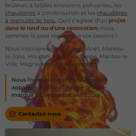
brûleurs à faibles émissions polluantes, les
chaudières
à condensation et les
chaudières
à granulés de bois
.
Qu'il s'agisse d'un
projet
dans le neuf ou d'une rénovation
, nous
sommes là pour répondre à vos besoins !
Nous intervenons à Longnes, Anet, Mantes-
la-Jolie, Houdan, Rosny-sur-Seine, Mantes-la-
Ville, Magnanville et les alentours.
Nous fournissons et installons des
appareils de chauffage de grande
marque à Longnes et alentours
Contactez-nous