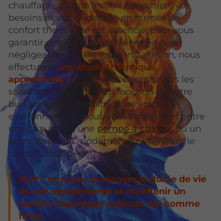
chauffage, adapté à votre habitation, vos
besoins et vos exigences en termes de
confort thermique est essentiel pour vous
garantir des économies d’énergie non
négligeables. Avant toute installation, nous
effectuons
une étude thermique
approfondie
afin de vous orienter vers les
solutions adéquates. En fonction de votre
budget, de vos besoins et de votre
environnement, nous vous conseillons entre
une chaudière, une
pompe à chaleur
ou un
autre dispositif moderne, en optimisant le
rapport coût-performance.
Notre mission : prolonger la durée de vie
de vos équipements et maintenir un
confort thermique optimal, été comme
hiver.