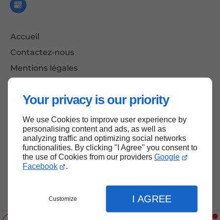
Accueil
Contactez-nous
Mentions légales
Plan du site
Your privacy is our priority
We use Cookies to improve user experience by
Haut de page
personalising content and ads, as well as
analyzing traffic and optimizing social networks
functionalities. By clicking "I Agree" you consent to
the use of Cookies from our providers
Google
Facebook
.
I AGREE
Customize