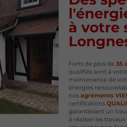
l'énerg
à votre 
Longne
Forts de plus de
35 
qualifiés sont à votre
maintenance de votr
énergies renouvelable
nos
agréments VI
certifications
QUALI
garantissant un trava
à réaliser les travau