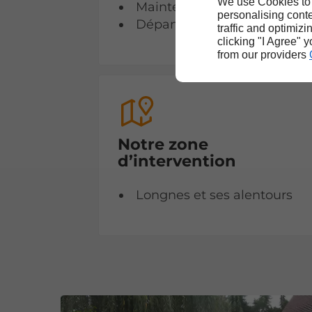
We use Cookies to
Maintenance de chaudières
personalising conte
Dépannage d’appareils de 
traffic and optimizi
clicking "I Agree" 
from our providers
Notre zone
d’intervention
Longnes et ses alentours