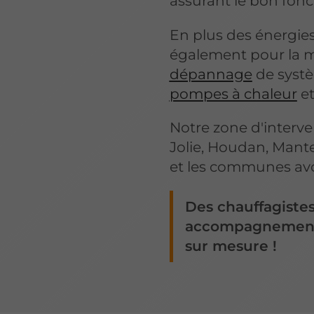
assurant le bon fon
En plus des énergie
également pour la mi
dépannage
de syst
pompes à chaleur
et
Notre zone d'interv
Jolie, Houdan, Mantes
et les communes avo
Des chauffagistes
accompagnement p
sur mesure !