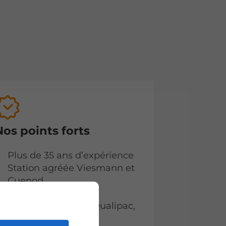
Nos points forts
Plus de 35 ans d’expérience
Station agréée Viesmann et
Cuenod
Professionnalisme
Certifications RGE Qualipac,
RGE Qualibat et PG