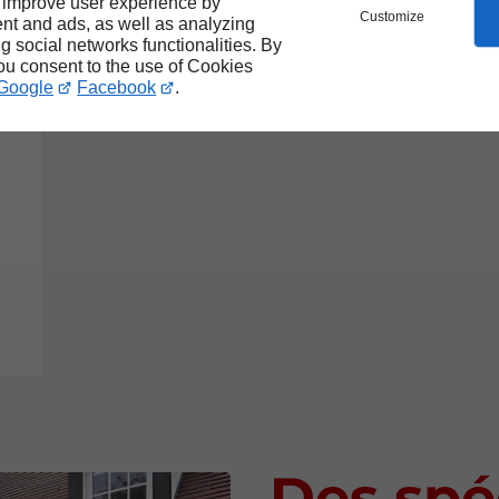
 improve user experience by
Customize
nt and ads, as well as analyzing
chauffage
ng social networks functionalities. By
you consent to the use of Cookies
Google
Facebook
.
Des spé