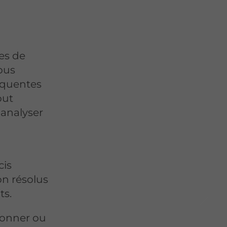
es de
ous
réquentes
out
 analyser
cis
on résolus
ts.
ionner ou