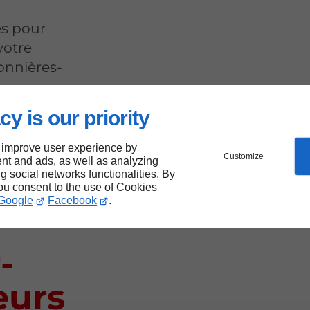
es pour
votre
onnières-
cy is our priority
e
 improve user experience by
Customize
nt and ads, as well as analyzing
ng social networks functionalities. By
you consent to the use of Cookies
Google
Facebook
.
-
eurs