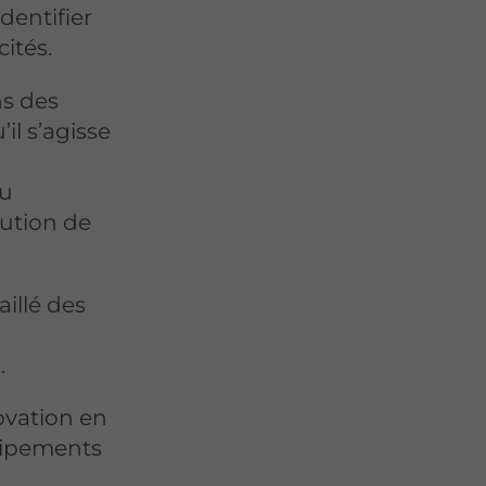
dentifier
cités.
ns des
il s’agisse
u
bution de
illé des
.
ovation en
quipements