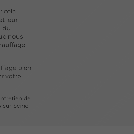
ar cela
et leur
n du
que nous
chauffage
ffage bien
er votre
entretien de
-sur-Seine.