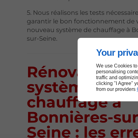
5. Nous réalisons les tests nécessair
garantir le bon fonctionnement de 
nouveau système de chauffage à B
sur-Seine.
Your priva
Rénovation d
We use Cookies to
personalising conte
traffic and optimizi
système de
clicking "I Agree" 
from our providers
chauffage à
Bonnières-sur
Seine : les err