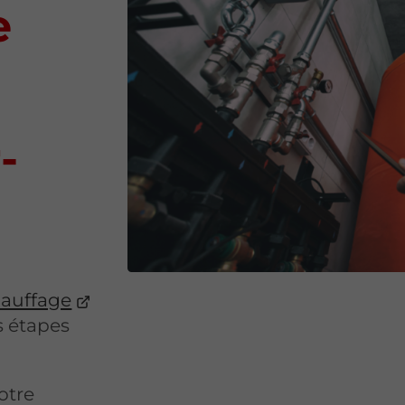
e
-
hauffage
s étapes
otre