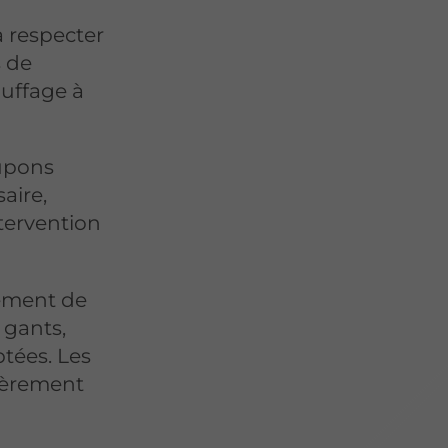
 respecter
s de
auffage à
upons
saire,
ntervention
ement de
 gants,
tées. Les
lièrement