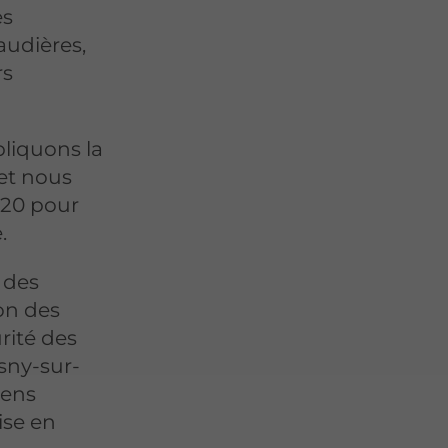
es
audières,
rs
pliquons la
et nous
020 pour
.
 des
on des
rité des
osny-sur-
iens
ise en