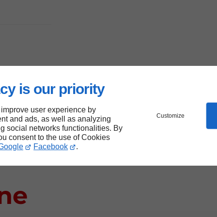
cy is our priority
 de
 improve user experience by
de
Customize
nt and ads, as well as analyzing
ng social networks functionalities. By
you consent to the use of Cookies
 de
Google
Facebook
.
ine