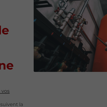
de
ine
r vos
suivent la