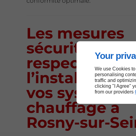
conformité optimale.
Les mesures
sécurité à
Your priva
respecter lors
We use Cookies to
l’installation 
personalising conte
traffic and optimizi
clicking "I Agree" 
vos systèmes
from our providers
chauffage à
Rosny-sur-Se