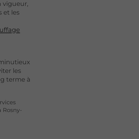
 vigueur,
et les
auffage
 minutieux
iter les
ong terme à
rvices
à Rosny-