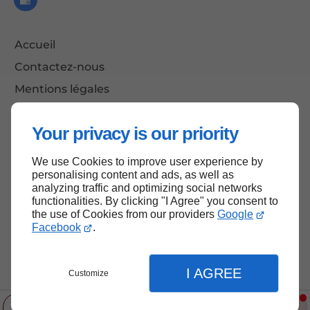
Accueil
Contactez-nous
Mentions légales
Plan du site
Your privacy is our priority
We use Cookies to improve user experience by
Haut de page
personalising content and ads, as well as
analyzing traffic and optimizing social networks
functionalities. By clicking "I Agree" you consent to
the use of Cookies from our providers
Google
Facebook
.
I AGREE
Customize