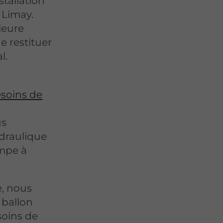
stallation
 Limay.
ieure
e restituer
l.
esoins de
us
draulique
ompe à
e, nous
 ballon
soins de