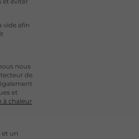
et éviter
 vide afin
it
, nous nous
tecteur de
 également
ues et
e à chaleur
e et un