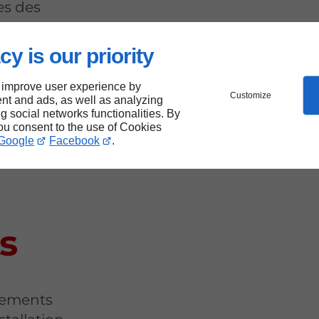
es des
cy is our priority
 improve user experience by
e
Customize
nt and ads, as well as analyzing
ng social networks functionalities. By
leur
you consent to the use of Cookies
Google
Facebook
.
s
pements