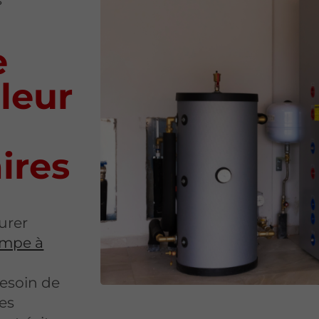
e
leur
ires
surer
pompe à
besoin de
es