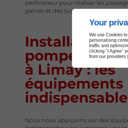
perforateur pour réaliser les passag
gaines et des tuyaux.
Your priva
We use Cookies to
Installation d
personalising conte
traffic and optimizi
pompes à cha
clicking "I Agree" 
from our providers
à Limay : les
équipements
indispensable
Nous nous appuyons sur des équi