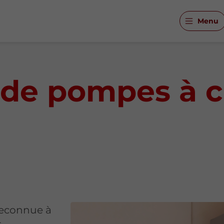
Menu
n de pompes à c
reconnue à
s