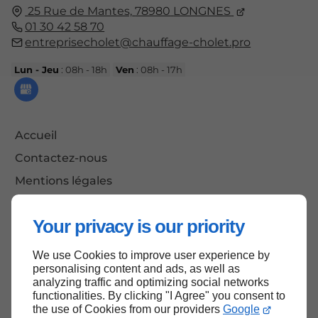
25 Rue de Mantes,
78980
LONGNES
01 30 42 58 70
entreprisecholet@chauffage-cholet.pro
Lun - Jeu
: 08h - 18h
Ven
: 08h - 17h
Accueil
Contactez-nous
Mentions légales
Plan du site
Your privacy is our priority
We use Cookies to improve user experience by
Haut de page
personalising content and ads, as well as
analyzing traffic and optimizing social networks
functionalities. By clicking "I Agree" you consent to
the use of Cookies from our providers
Google