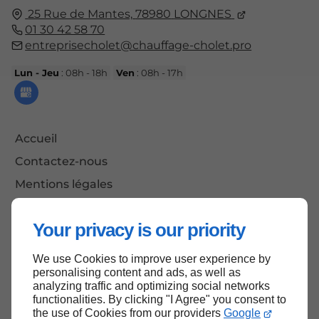
25 Rue de Mantes,
78980
LONGNES
01 30 42 58 70
entreprisecholet@chauffage-cholet.pro
Lun - Jeu
: 08h - 18h
Ven
: 08h - 17h
Accueil
Contactez-nous
Mentions légales
Plan du site
Your privacy is our priority
We use Cookies to improve user experience by
Haut de page
personalising content and ads, as well as
analyzing traffic and optimizing social networks
functionalities. By clicking "I Agree" you consent to
the use of Cookies from our providers
Google