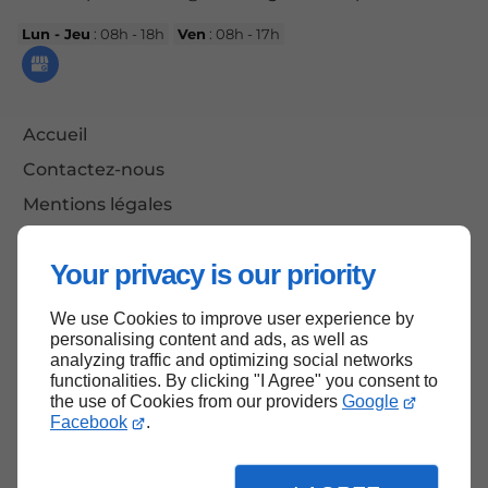
Lun - Jeu
: 08h - 18h
Ven
: 08h - 17h
Accueil
Contactez-nous
Mentions légales
Plan du site
Your privacy is our priority
We use Cookies to improve user experience by
Haut de page
personalising content and ads, as well as
analyzing traffic and optimizing social networks
functionalities. By clicking "I Agree" you consent to
the use of Cookies from our providers
Google
Facebook
.