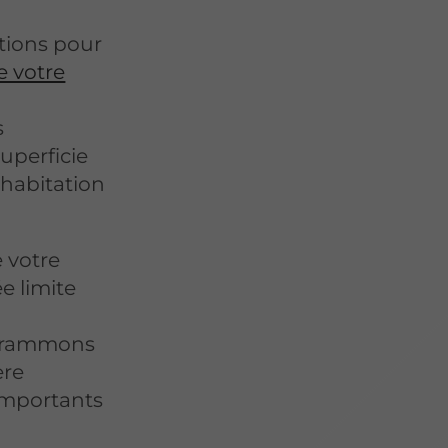
tions pour
e votre
s
uperficie
 habitation
e votre
e limite
ogrammons
ère
 importants