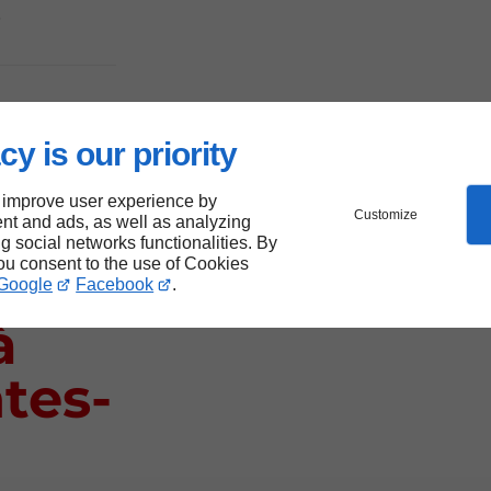
.
pour
cy is our priority
 improve user experience by
Customize
nt and ads, as well as analyzing
ng social networks functionalities. By
you consent to the use of Cookies
de
Google
Facebook
.
à
tes-