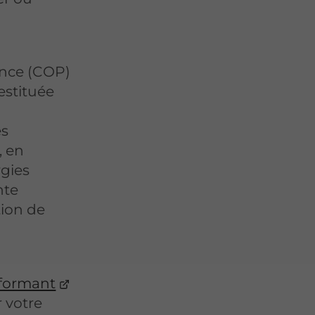
ance (COP)
estituée
es
, en
rgies
nte
tion de
rformant
 votre