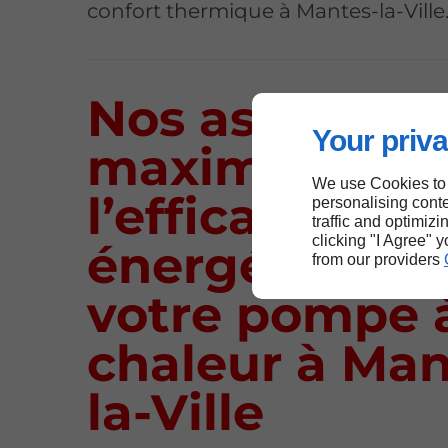
confort thermique à Mantes-la-Ville
Nos astuces 
Your priva
maximiser
We use Cookies to
l’efficacité
personalising conte
traffic and optimizi
clicking "I Agree" 
énergétique 
from our providers
votre pompe 
chaleur à Man
la-Ville