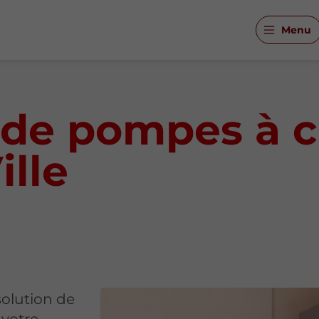
Menu
n de pompes à c
ille
olution de
 votre