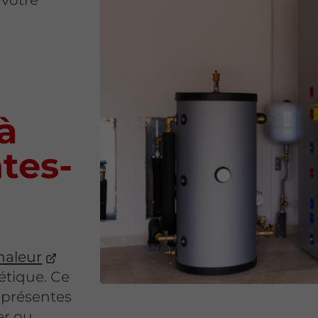
à
tes-
haleur
étique. Ce
s présentes
fer ou