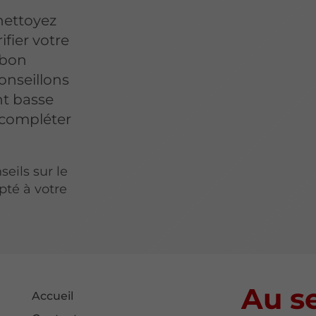
 nettoyez
ifier votre
 bon
onseillons
nt basse
 compléter
eils sur le
pté à votre
Au se
Accueil