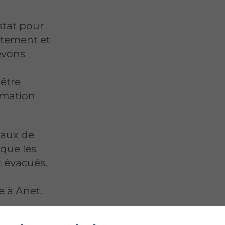
stat pour
ctement et
evons
 être
mmation
eaux de
que les
 évacués.
e à Anet.