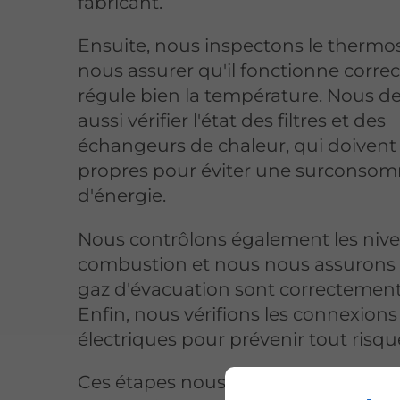
fabricant.
Ensuite, nous inspectons le thermo
nous assurer qu'il fonctionne corre
régule bien la température. Nous d
aussi vérifier l'état des filtres et des
échangeurs de chaleur, qui doivent
propres pour éviter une surconso
d'énergie.
Nous contrôlons également les niv
combustion et nous nous assurons 
gaz d'évacuation sont correctement
Enfin, nous vérifions les connexions
électriques pour prévenir tout risqu
Ces étapes nous permettent de