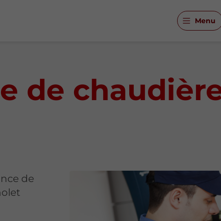
Menu
e de chaudière
ance de
holet