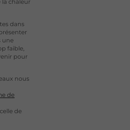
 la chaleur
ites dans
eprésenter
s une
p faible,
enir pour
iveaux nous
ème de
celle de