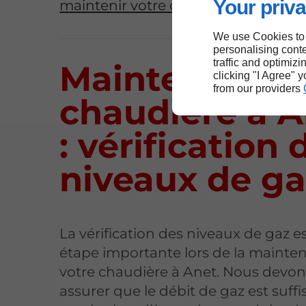
Your priva
maintenir votre chaudière en bon é
We use Cookies to
personalising conte
traffic and optimizi
Maintenance 
clicking "I Agree" 
from our providers
chaudière à 
: vérification 
niveaux de ga
La vérification des niveaux de gaz e
étape importante lors de la mainte
votre chaudière à Anet. Nous devo
assurer que le débit de gaz est suff