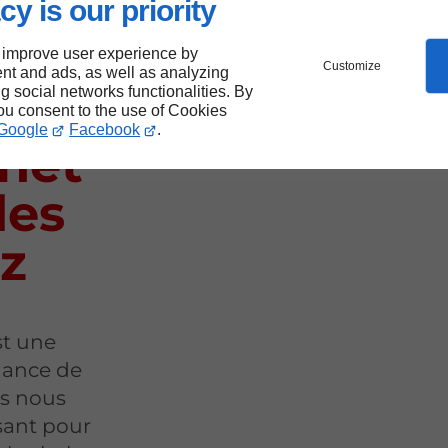
cy is our priority
tat
.
 improve user experience by
Customize
nt and ads, as well as analyzing
ng social networks functionalities. By
de
you consent to the use of Cookies
Google
Facebook
.
Anet
des
z
st une
nance de
ns nous
isant pour