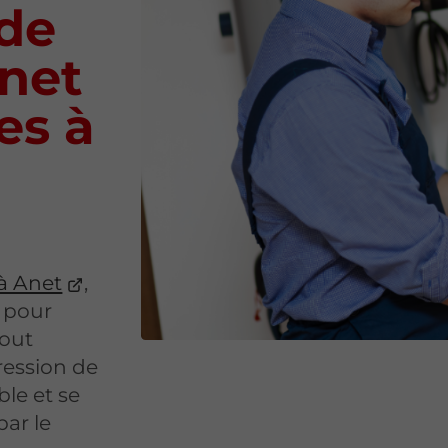
de
Anet
es à
à Anet
,
s pour
Tout
ression de
ble et se
ar le