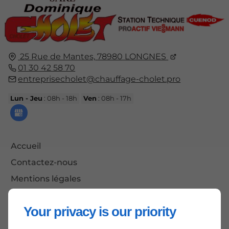
25 Rue de Mantes,
78980
LONGNES
01 30 42 58 70
entreprisecholet@chauffage-cholet.pro
Lun - Jeu
: 08h - 18h
Ven
: 08h - 17h
Accueil
Contactez-nous
Mentions légales
Plan du site
Your privacy is our priority