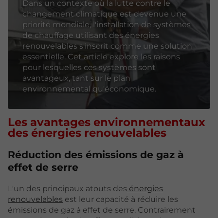
Dans un contexte où la lutte contre le
changement climatique est devenue une
priorité mondiale, l'installation de systèmes
de chauffage utilisant des énergies
renouvelables s'inscrit comme une solution
essentielle. Cet article explore les raisons
pour lesquelles ces systèmes sont
avantageux, tant sur le plan
environnemental qu'économique.
Les avantages environnementaux
des énergies renouvelables
Réduction des émissions de gaz à
effet de serre
L'un des principaux atouts des
énergies
renouvelables
est leur capacité à réduire les
émissions de gaz à effet de serre. Contrairement