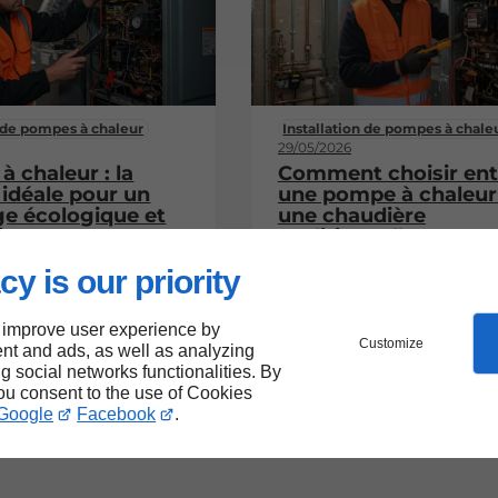
n de pompes à chaleur
Installation de pompes à chale
29/05/2026
 chaleur : la
Comment choisir ent
 idéale pour un
une pompe à chaleur
ge écologique et
une chaudière
ique
traditionnelle ?
cy is our priority
 improve user experience by
Customize
nt and ads, as well as analyzing
ng social networks functionalities. By
you consent to the use of Cookies
Google
Facebook
.