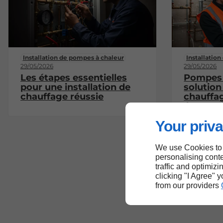
Installation de pompes à chaleur
Installatio
29/05/2026
29/05/2026
Les étapes essentielles
Pompes à
pour une installation de
solution
chauffage réussie
chauffa
économ
Your priva
We use Cookies to
personalising conte
traffic and optimizi
clicking "I Agree" 
from our providers