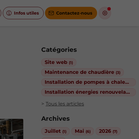
Infos utiles
Contactez-nous
Catégories
Site web
(1)
Maintenance de chaudière
(3)
Installation de pompes à chaleur
(3)
Installation énergies renouvelables
Tous les articles
Archives
Juillet
Mai
2026
(1)
(6)
(7)